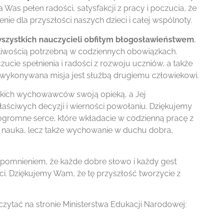
la Was pełen radości, satysfakcji z pracy i poczucia, że
ie dla przyszłości naszych dzieci i całej wspólnoty.
szystkich nauczycieli obfitym błogosławieństwem
,
rpliwością potrzebną w codziennych obowiązkach.
ucie spełnienia i radości z rozwoju uczniów, a także
 wykonywana misja jest służbą drugiemu człowiekowi.
tkich wychowawców swoją opieką, a Jej
ciwych decyzji i wierności powołaniu. Dziękujemy
 ogromne serce, które wkładacie w codzienną pracę z
ko nauka, lecz także wychowanie w duchu dobra,
pomnieniem, że każde dobre słowo i każdy gest
i. Dziękujemy Wam, że tę przyszłość tworzycie z
zeczytać na stronie Ministerstwa Edukacji Narodowej: