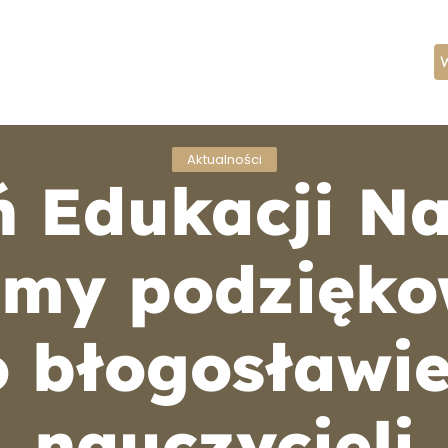
ożeństwa
Kancelaria
Aktualności
Kontakt
Aktualności
ń Edukacji N
my podzięko
o błogosławie
nauczycieli