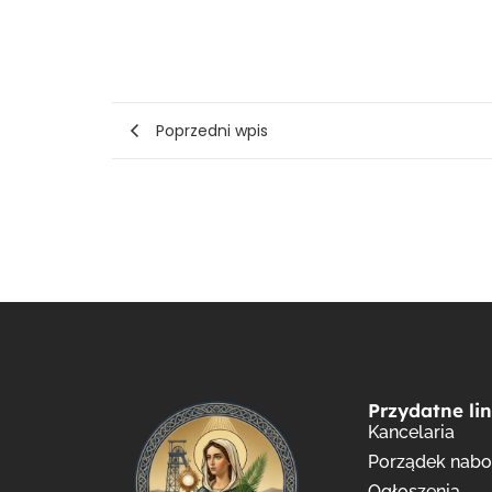
Poprzedni wpis
Przydatne lin
Kancelaria
Porządek nab
Ogłoszenia