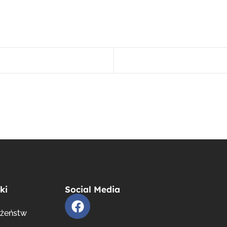
ki
Social Media
ożeństw