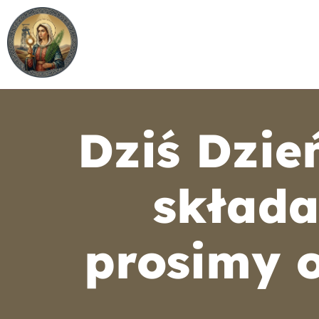
Strona główna
O parafii
Nab
Dziś Dzie
składa
prosimy 