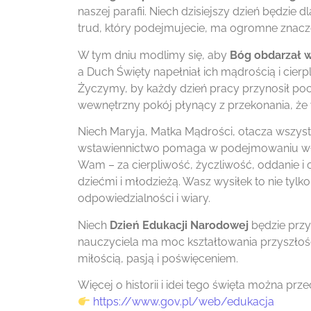
naszej parafii. Niech dzisiejszy dzień będzie d
trud, który podejmujecie, ma ogromne znaczen
W tym dniu modlimy się, aby
Bóg obdarzał w
a Duch Święty napełniał ich mądrością i cie
Życzymy, by każdy dzień pracy przynosił pocz
wewnętrzny pokój płynący z przekonania, że
Niech Maryja, Matka Mądrości, otacza wszys
wstawiennictwo pomaga w podejmowaniu właś
Wam – za cierpliwość, życzliwość, oddanie i
dziećmi i młodzieżą. Wasz wysiłek to nie tyl
odpowiedzialności i wiary.
Niech
Dzień Edukacji Narodowej
będzie przy
nauczyciela ma moc kształtowania przyszłośc
miłością, pasją i poświęceniem.
Więcej o historii i idei tego święta można pr
https://www.gov.pl/web/edukacja