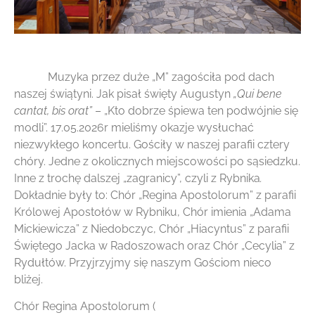
Muzyka przez duże „M” zagościła pod dach
naszej świątyni. Jak pisał święty Augustyn
„Qui bene
cantat, bis orat”
– „Kto dobrze śpiewa ten podwójnie się
modli”. 17.05.2026r mieliśmy okazje wysłuchać
niezwykłego koncertu. Gościły w naszej parafii cztery
chóry. Jedne z okolicznych miejscowości po sąsiedzku.
Inne z trochę dalszej „zagranicy”, czyli z Rybnika
.
Dokładnie były to: Chór „Regina Apostolorum” z parafii
Królowej Apostołów w Rybniku, Chór imienia „Adama
Mickiewicza” z Niedobczyc, Chór „Hiacyntus” z parafii
Świętego Jacka w Radoszowach oraz Chór „Cecylia” z
Rydułtów. Przyjrzyjmy się naszym Gościom nieco
bliżej.
Chór Regina Apostolorum (