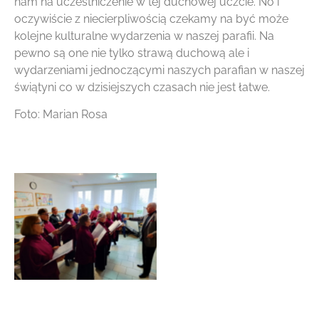
nam na uczestniczenie w tej duchowej uczcie. No i
oczywiście z niecierpliwością czekamy na być może
kolejne kulturalne wydarzenia w naszej parafii. Na
pewno są one nie tylko strawą duchową ale i
wydarzeniami jednoczącymi naszych parafian w naszej
świątyni co w dzisiejszych czasach nie jest łatwe.
Foto: Marian Rosa
Brak podpisu
Brak podpisu
Brak podpisu
Brak podpisu
Brak podpisu
Brak podpisu
Brak podpisu
Brak podpisu
Brak podpisu
Brak podpisu
Brak podpisu
Brak podpisu