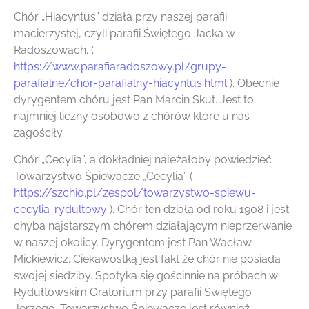
Chór „Hiacyntus” działa przy naszej parafii
macierzystej, czyli parafii Świętego Jacka w
Radoszowach. (
https://www.parafiaradoszowy.pl/grupy-
parafialne/chor-parafialny-hiacyntus.html
). Obecnie
dyrygentem chóru jest Pan Marcin Skut. Jest to
najmniej liczny osobowo z chórów które u nas
zagościły.
Chór „Cecylia”, a dokładniej należałoby powiedzieć
Towarzystwo Śpiewacze „Cecylia” (
https://szchio.pl/zespol/towarzystwo-spiewu-
cecylia-rydultowy
). Chór ten działa od roku 1908 i jest
chyba najstarszym chórem działającym nieprzerwanie
w naszej okolicy. Dyrygentem jest Pan Wacław
Mickiewicz. Ciekawostką jest fakt że chór nie posiada
swojej siedziby. Spotyka się gościnnie na próbach w
Rydułtowskim Oratorium przy parafii Świętego
Jerzego. Towarzystwo Śpiewacze jest również