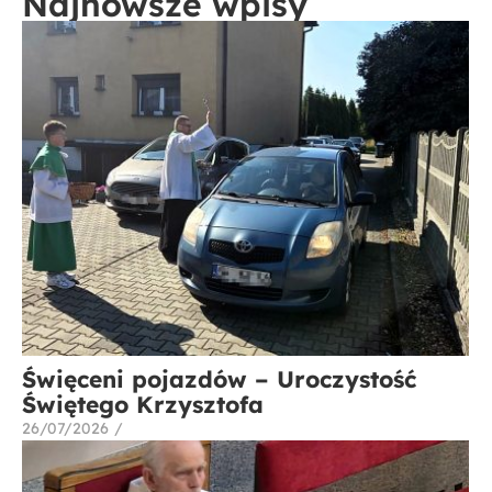
Najnowsze wpisy
Święceni pojazdów – Uroczystość
Świętego Krzysztofa
26/07/2026
/