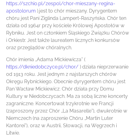
https://szchio.pl/zespol/chor-mieszany-regina-
apostolorum
).jest to chór mieszany. Dyrygentem
chóru jest Pani Ziglinda Lampert-Raszyńska. Chór ten
działa od 1964r przy kościele Królowej Apostołów w
Rybniku. Jest on członkiem Śląskiego Związku Chórów
i Orkiestr. Jest także laureatem licznych konkursów
oraz przeglądów chóralnych.
Chór imienia „Adama Mickiewicza” (
https://dkniedobczyce.pl/chor/
) działa nieprzerwanie
od 1913 roku. Jest jednym z najstarszych chórów
Okręgu Rybnickiego. Obecnie dyrygentem chóru jest
Pan Wacław Mickiewicz. Chór działa przy Domu
Kultury w Niedobczycach. Ma za sobą liczne koncerty
zagraniczne. Koncertował trzykrotnie we Francji
(zaproszony przez Chór „La Masarelle”), dwukrotnie w
Niemczech (na zaproszenie Chóru „Martin Luter
Kantorei”), oraz w Austrii, Słowacji, na Węgrzech i
Litwie.