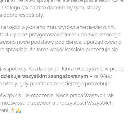
tymi
to nie tylko sprzątanie, ale także prace techniczne,
Dlatego tak bardzo doceniamy tych, którzy
na dobro wspólnoty.
h narzędzi wykonano m.in. wyrównanie nawierzchni,
itektury oraz przygotowanie terenu do zwiększonego
tawiono nowe podstawy pod donice, uporządkowano
e sprawiają, że teren wokół kościoła prezentuje się
 wspólnoty. Każda z osób, która włączyła się w prace,
a
dziękuję wszystkim zaangażowanym
– za Wasz
 wtedy, gdy parafia najbardziej tego potrzebuje.
iątynię i jej otoczenie. Niech praca Waszych rąk
 możliwość przeżywania uroczystości Wszystkich
zeni.