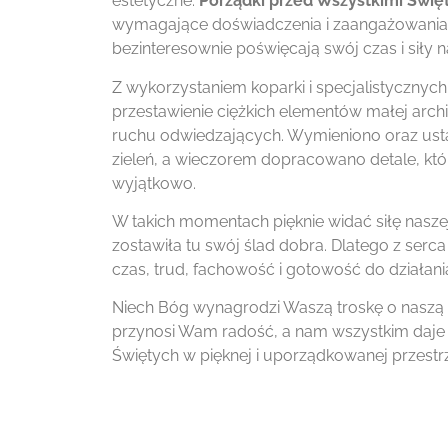
estetyczne.
Porządki przed Wszystkimi Świę
wymagające doświadczenia i zaangażowania. 
bezinteresownie poświęcają swój czas i siły 
Z wykorzystaniem koparki i specjalistycznyc
przestawienie ciężkich elementów małej arch
ruchu odwiedzających. Wymieniono oraz us
zieleń, a wieczorem dopracowano detale, któr
wyjątkowo.
W takich momentach pięknie widać siłę naszej
zostawiła tu swój ślad dobra. Dlatego z serc
czas, trud, fachowość i gotowość do działania
Niech Bóg wynagrodzi Waszą troskę o naszą św
przynosi Wam radość, a nam wszystkim daje
Świętych w pięknej i uporządkowanej przestr