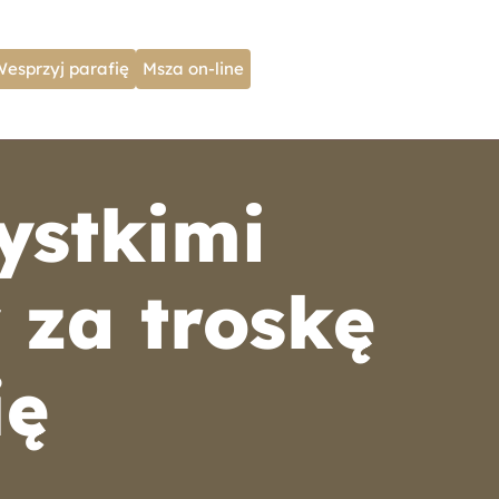
Wesprzyj parafię
Msza on-line
ystkimi
 za troskę
ię