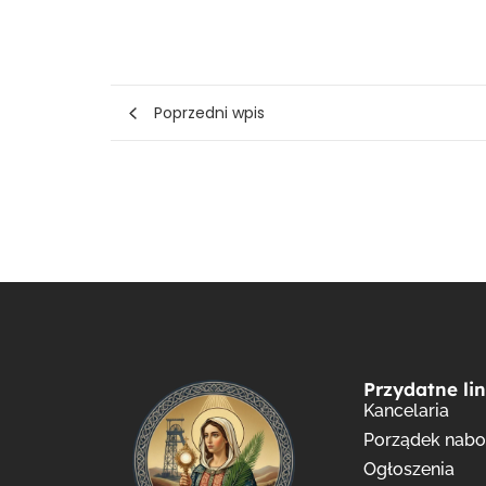
Poprzedni wpis
Przydatne lin
Kancelaria
Porządek nab
Ogłoszenia