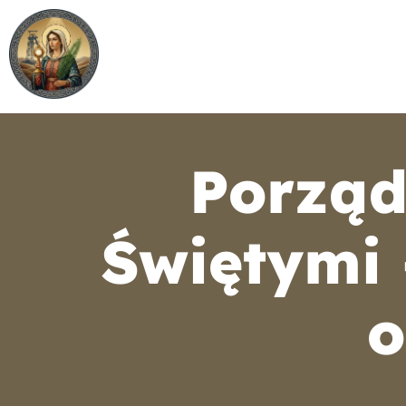
Strona główna
O parafii
Nab
Porząd
Świętymi 
o