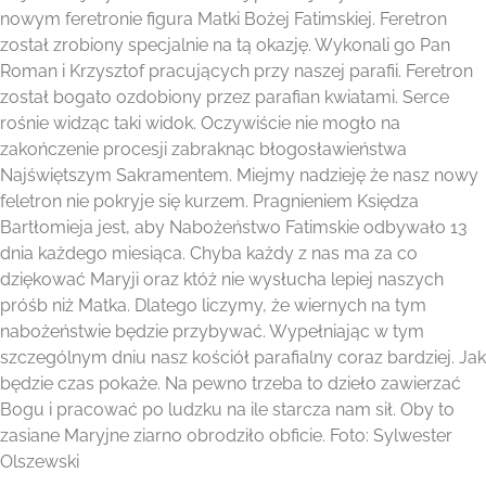
nowym feretronie figura Matki Bożej Fatimskiej. Feretron
został zrobiony specjalnie na tą okazję. Wykonali go Pan
Roman i Krzysztof pracujących przy naszej parafii. Feretron
został bogato ozdobiony przez parafian kwiatami. Serce
rośnie widząc taki widok. Oczywiście nie mogło na
zakończenie procesji zabraknąc błogosławieństwa
Najświętszym Sakramentem. Miejmy nadzieję że nasz nowy
feletron nie pokryje się kurzem. Pragnieniem Księdza
Bartłomieja jest, aby Nabożeństwo Fatimskie odbywało 13
dnia każdego miesiąca. Chyba każdy z nas ma za co
dziękować Maryji oraz któż nie wysłucha lepiej naszych
próśb niż Matka. Dlatego liczymy, że wiernych na tym
nabożeństwie będzie przybywać. Wypełniając w tym
szczególnym dniu nasz kościół parafialny coraz bardziej. Jak
będzie czas pokaże. Na pewno trzeba to dzieło zawierzać
Bogu i pracować po ludzku na ile starcza nam sił. Oby to
zasiane Maryjne ziarno obrodziło obficie. Foto: Sylwester
Olszewski