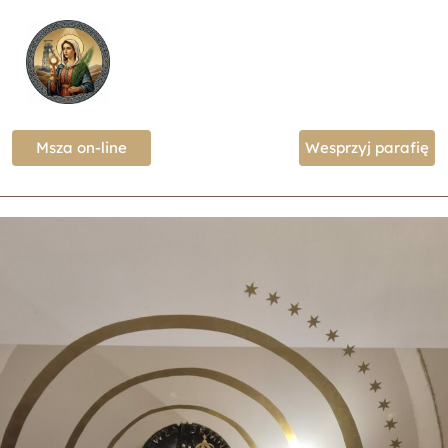
Msza on-line
Wesprzyj parafię