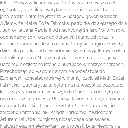
(https://www.vaticannews.va/pl/watykan/news/2026-
05/polacy-uczcili-w-watykanie-rocznice-zamachu-na-
jana-pawla-ii.html) Wyraził to w następujących słowach.
„Wiemy, że Matka Boża Fatimska, patronka dzisiejszego dnia
, uchroniła Jana Pawła II od niechybnej śmierci.” W tym roku
obchodzimy 109 rocznicę objawień Fatimskich oraz 45
rocznicę zamachu. Jest to również inny w litrugii niezwykły
dzień dla parafian w Niewiadomiu. W tym wyjątkowym dniu
zebraliśmy się na Nabożeństwie Fatimskim polecając w
Różańcu niezliczone intencje nurtujące w naszych sercach.
Przechodząc po wspomnianym Nabożeństwie do
Eucharystii koncelebrowanej w intencji czcicieli Matki Bożej
Fatimskiej. Eucharystia ta była inna niż wszystkie pozostałe
które są sparwowane w naszym kościele. Zakończyłą się
ona uroczystą procesją. Procesja ta została przygotowana
na wzór Fatimskiej Procesji Świtała. Uczestniczyli w niej
zarówno Parafianie jak i Ksiądz Bartłomiej z Księdzem
Arturem i służba liturgiczną niosąc zapalone świece.
Najważniejszym elementem tej procesji, była niesiona na