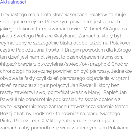
Aktualności
Trzynastego maja. Data która w sercach Polaków zajmuje
szczególne miejsce. Pierwszym powodem jest zamach
jakiego dokonał turecki zamachowiec Mehmet Ali Agca na
placu Świętego Piotra w Watykanie. Zamachu, który był
wymierzony w szczególnie bliską osobę każdemu Polakowi
czyli w Papieża Jana Pawła II. Drugim powodem dla którego
ten dzień jest nam bliski jest to dzień objawień fatimskich.
(https://brewiarz.pl/czytelnia/swieci/05-13a.php3) Choć w
chronologii historycznej powinien on być pierwszy. Jednakże
obydwa te fakty czyli dzień pierwszego objawienia w 1917r i
dzień zamachu z 1981r połączył Jan Paweł II, który bez
reszty zawierzył swój pontyfikat właśnie Maryji. Papież Jan
Paweł II niejednokrotnie podkreślał, że swoje ocalenie z
wyżej wspomnianego zamachu zawdzięcza właśnie Matce
Bożej z Fatimy. Podkreślił to również na placu Świętego
Piotra Papież Leon XIV który zatrzymał się w miejscu
zamachu aby pomodlić się wraz z obecnymi tam Polakami.