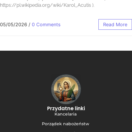
https://pl.wikipedia.org/wiki/Karol_Acutis ).
05/05/2026
/
0 Comments
Read More
Przydatne linki
Kancelaria
Porządek nabożeństw