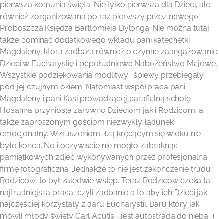
pierwsza komunia święta. Nie tylko pierwsza dla Dzieci, ale
również zorganizowana po raz pierwszy przez nowego
Proboszcza Księdza Bartłomieja Dylonga. Nie można tutaj
także pominąć dodatkowego wkładu pani katechetki
Magdaleny, która zadbała również o czynne zaangażowanie
Dzieci w Eucharystię i popołudniowe Nabożeństwo Majowe.
Wszystkie podziękowania modlitwy i śpiewy przebiegały
pod jej czujnym okiem. Natomiast współpraca pani
Magdaleny i pani Kasi prowadzącej parafialną scholę
Hosanna przyniosła zarówno Dzieciom jak i Rodzicom, a
także zaproszonym gościom niezwykły ładunek
emocjonalny. Wzruszeniom, łzą kręcącym się w oku nie
było końca. No i oczywiście nie mogło zabraknąć
pamiątkowych zdjęć wykonywanych przez profesjonalną
firmę fotograficzną. Jednakże to nie jest zakończenie trudu
Rodziców, to był zaledwie wstęp. Teraz Rodziców czeka ta
najtrudniejsza praca, czyli zadbanie o to aby ich Dzieci jak
najczęściej korzystały z daru Eucharystii. Daru który jak
mówił młody święty Carl Acutis „jest autostradą do nieba” (