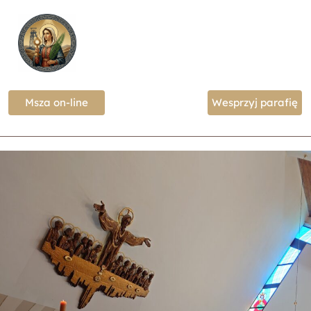
Msza on-line
Wesprzyj parafię