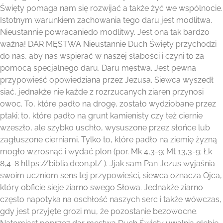
Święty pomaga nam się rozwijać a także żyć we wspólnocie.
Istotnym warunkiem zachowania tego daru jest modlitwa.
Nieustannie powracaniedo modlitwy. Jest ona tak bardzo
ważna! DAR MĘSTWA Nieustannie Duch Święty przychodzi
do nas, aby nas wspierać w naszej słabości i czyni to za
pomocą specjalnego daru. Daru męstwa. Jest pewna
przypowieść opowiedziana przez Jezusa. Siewca wyszedł
siać, jednakże nie każde z rozrzucanych ziaren przynosi
owoc. To, które padło na drogę, zostało wydziobane przez
ptaki; to, które padło na grunt kamienisty czy też ciernie
wzeszło, ale szybko uschło, wysuszone przez słońce lub
zagłuszone cierniami. Tylko to, które padło na ziemię żyzną
mogło wzrosnąć i wydać plon (por. Mk 4,3-9; Mt 13,3-9; Łk
8,4-8 https://biblia.deon.pl/ ). Jjak sam Pan Jezus wyjaśnia
swoim uczniom sens tej przypowieści, siewca oznacza Ojca,
który obficie sieje ziarno swego Słowa. Jednakże ziarno
często napotyka na oschłość naszych serc i także wówczas,
gdy jest przyjęte grozi mu, że pozostanie bezowocne.