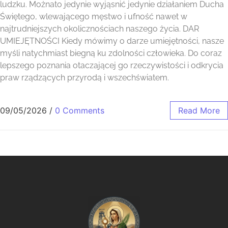
ludzku. Możnato jedynie wyjąsnić jedynie działaniem Ducha
Świętego, wlewającego męstwo i ufność nawet w
najtrudniejszych okolicznościach naszego życia. DAR
UMIEJĘTNOŚCI Kiedy mówimy o darze umiejętności, nasze
myśli natychmiast biegną ku zdolności człowieka. Do coraz
lepszego poznania otaczającej go rzeczywistości i odkrycia
praw rządzących przyrodą i wszechświatem.
09/05/2026
/
0 Comments
Read More