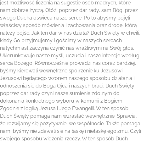
jest możliwość liczenia na sugestie osób mądrych, które
nam dobrze życzą. Otóż, poprzez dar rady, sam Bóg, przez
swego Ducha oświeca nasze serce. Po to abyśmy pojęli
właściwy sposób mówienia i zachowania oraz drogę, którą
należy pójść. Jak ten dar w nas działa? Duch Święty w chwili,
kiedy Go przyjmujemy i gościmy w naszych sercach
natychmiast zaczyna czynić nas wrażliwymi na Swój głos.
Ukierunkowuje nasze myśli, uczucia i nasze intencje według
serca Bożego. Równocześnie prowadzi nas coraz bardziej,
byśmy kierowali wewnętrzne spojrzenie ku Jezusowi.
Jezusowi będącego wzorem naszego sposobu działania i
odnoszenia się do Boga Ojca i naszych braci. Duch Święty
poprzez dar rady czyni nasze sumienie zdolnym do
dokonania konkretnego wyboru w komunii z Bogiem.
Zgodnie z logiką Jezusa i Jego Ewangelii. W ten sposób
Duch Święty pomaga nam wzrastać wewnętrznie. Sprawia,
że rozwijamy się pozytywnie, we wspólnocie. Także pomaga
nam, byśmy nie zdawali się na łaskę i niełaskę egoizmu. Czyli
swojego sposobu widzenia rzeczy. W ten sposób Duch