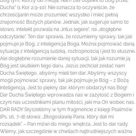
Bóg tym, którzy Go miłują. Nam zaś objawił to Bóg przez
Ducha” (1 Kor 2,9-10). Nie oznacza to oczywiście, że
chrześcijanin może zrozumieć wszystko i mieć pełną
znajomość Bożych planów. Jednak, jak sugeruje samo to
słowo, intelekt pozwala na „intus legere”, na „dogłębne
odczytanie”. Ten dar sprawia, że rozumiemy sprawy, tak jak
pojmuje je Bóg, z inteligencją Boga. Można pojmować daną
sytuację z inteligencją ludzką, roztropnością i jest to słuszne.
Ale dogłębne rozumienie danej sytuacji, tak jak rozumie ją
Bóg jest skutkiem tego daru. Jezus zechciał zesłać nam
Ducha Świętego, abyśmy mieli ten dar. Abyśmy wszyscy
mogli pojmować sprawy, tak jak pojmuje je Bóg – z Bożą
inteligencją. Jest to piękny dar, którym obdarzył nas Bóg!
Dar Ducha Świętego wprowadza nas w zażyłość z Bogiem i
czyni nas uczestnikami planu miłości, jaki ma On wobec nas.
DAR RADY Słyszeliśmy w tym fragmencie z księgi Psalmów
(Ps. 16, 7-8) słowa: „Błogosławię Pana, który dał mi
rozsądek” – Pan mówi do mego wnętrza. Jest to dar rady.
Wiemy, jak szczególnie w chwilach najtrudniejszych ważna