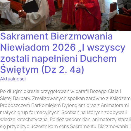
Sakrament Bierzmowania
Niewiadom 2026 „I wszyscy
zostali napełnieni Duchem
Świętym (Dz 2. 4a)
Aktualności
Po długim okresie przygotowań w parafii Bożego Ciała i
Śiętej Barbary. Zrealizowanych spotkań zarówno z Księdzem
Proboszczem Bartłomiejem Dylongiem oraz z Animatorami
małych grup formacyjnych. Spotkań na których zdobywali
wiedzę katechetyczną. Rónież wspomniani animatorzy starali
się przybliżyć uczestnikom sens Sakramentu Bierzmowania i