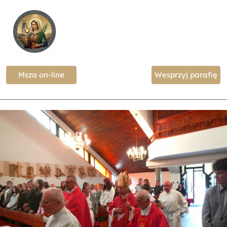
Msza on-line
Wesprzyj parafię