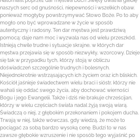
Natomiast poprzez dar męstwa Duch Święty uwalnia glebię
naszych serc od gnuśności, niepewności i wszelkich obaw.
ponieważ mogłyby powstrzymywać Słowo Boże. Po to aby
mogło ono być wprowadzane w życie w sposób
autentyczny i radosny. Ten dar męstwa jest prawdziwą
pomocą: daje nam moc i wyzwala nas od wielu przeszkód.
Istnieją chwile trudne i sytuacje skrajne, w których dar
męstwa przejawia się w sposób niezwykły, wzorcowy. Dzieje
się tak w przypadku tych, którzy stoją w obliczu
doświadczeń szczególnie trudnych i bolesnych.
Niejednokrotnie wstrząsających ich życiem oraz ich bliskich.
Kościół jaśnieje świadectwem wielu braci i sióstr, którzy nie
wahali się oddać swego życia, aby dochować wierności
Bogu i jego Ewangelii. Także i dziś nie brakuje chrześcijan,
którzy w wielu częściach świata nadal żyją swoją wiarą.
Świadczą o niej, z głębokim przekonaniem i pokojem ducha.
Trwają w niej, także wówczas, gdy wiedzą, że może to
pociągać za sobą bardzo wysoką cenę. Budzi to w nas
zawsze głębokie wzruszenie i nie sposób tego wyjaśnić po