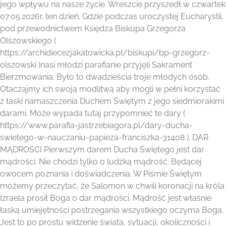
jego wpływu na nasze życie. Wreszcie przyszedł w czwartek
07.05.2026r. ten dzień. Gdzie podczas uroczystej Eucharystii,
pod przewodnictwem Księdza Biskupa Grzegorza
Olszowskiego (
https://archidiecezjakatowicka.pl/biskupi/bp-grzegorz-
olszowski )nasi młodzi parafianie przyjęli Sakrament
Bierzmowania. Było to dwadzieścia troje młodych osób.
Otaczajmy ich swoją modlitwą aby mogli w pełni korzystać
z łaski namaszczenia Duchem Świętym z jego siedmiorakimi
darami. Może wypada tutaj przypomnieć te dary (
https://www.parafia-jastrzebiagora.pl/dary-ducha-
swietego-w-nauczaniu-papieza-franciszka-31408 ). DAR
MĄDROŚCI Pierwszym darem Ducha Świętego jest dar
mądrości. Nie chodzi tylko o ludzką mądrość. Będącej
owocem poznania i doświadczenia. W Piśmie Świętym
możemy przeczytać, że Salomon w chwili koronacji na króla
Izraela prosił Boga o dar mądrości. Mądrość jest właśnie
łaską umiejętności postrzegania wszystkiego oczyma Boga.
Jest to po prostu widzenie świata, sytuacji, okoliczności i