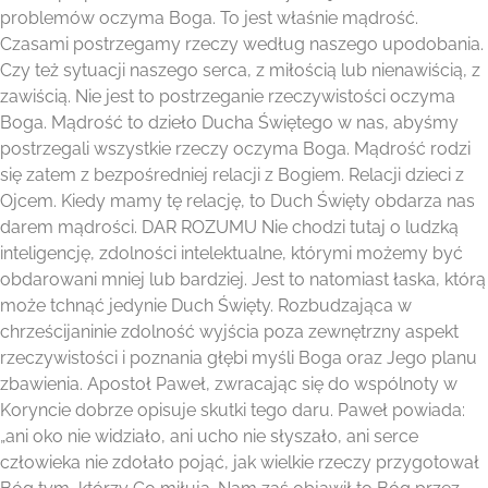
problemów oczyma Boga. To jest właśnie mądrość.
Czasami postrzegamy rzeczy według naszego upodobania.
Czy też sytuacji naszego serca, z miłością lub nienawiścią, z
zawiścią. Nie jest to postrzeganie rzeczywistości oczyma
Boga. Mądrość to dzieło Ducha Świętego w nas, abyśmy
postrzegali wszystkie rzeczy oczyma Boga. Mądrość rodzi
się zatem z bezpośredniej relacji z Bogiem. Relacji dzieci z
Ojcem. Kiedy mamy tę relację, to Duch Święty obdarza nas
darem mądrości. DAR ROZUMU Nie chodzi tutaj o ludzką
inteligencję, zdolności intelektualne, którymi możemy być
obdarowani mniej lub bardziej. Jest to natomiast łaska, którą
może tchnąć jedynie Duch Święty. Rozbudzająca w
chrześcijaninie zdolność wyjścia poza zewnętrzny aspekt
rzeczywistości i poznania głębi myśli Boga oraz Jego planu
zbawienia. Apostoł Paweł, zwracając się do wspólnoty w
Koryncie dobrze opisuje skutki tego daru. Paweł powiada:
„ani oko nie widziało, ani ucho nie słyszało, ani serce
człowieka nie zdołało pojąć, jak wielkie rzeczy przygotował