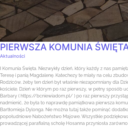
PIERWSZA KOMUNIA ŚWIĘTA 
Aktualności
I Komunia Święta. Niezwykły dzień, który każdy z nas pami
Teresę i panią Magdalenę. Katechezy te miały na celu zbu
Rodziców, żeby ten dzień był właśnie niezapomniany dla Dzie
kościele. Dzień w którym po raz pierwszy, w pełny sposób uc
Barbary ( https://bcniewiadom.pl/ ) po raz pierwszy przystą
nadmienić, że była to naprawdę pamiątkowa pierwsza komuni
Bartłomieja Dylonga. Nie można tutaj także pominąć dodatk
popołudniowe Nabożeństwo Majowe. Wszystkie podziękowania
prowadzącej parafialną scholę Hosanna przyniosła zarówno