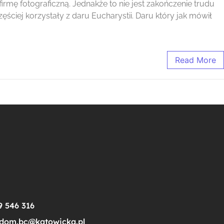
rmę fotograficzną. Jednakże to nie jest zakończenie trudu
zęściej korzystały z daru Eucharystii. Daru który jak mówił
Read More
9 546 316
dom.bc@katowicka.pl