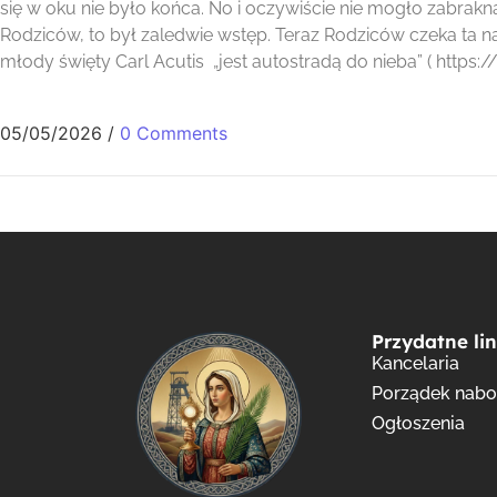
się w oku nie było końca. No i oczywiście nie mogło zabrak
Rodziców, to był zaledwie wstęp. Teraz Rodziców czeka ta najt
młody święty Carl Acutis „jest autostradą do nieba” ( https://
05/05/2026
/
0 Comments
Przydatne lin
Kancelaria
Porządek nab
Ogłoszenia