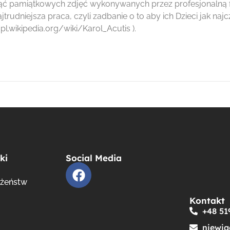
nąć pamiątkowych zdjęć wykonywanych przez profesjonalną fi
rudniejsza praca, czyli zadbanie o to aby ich Dzieci jak najc
pl.wikipedia.org/wiki/Karol_Acutis ).
ki
Social Media
ożeństw
Kontakt
+48 51
niewia