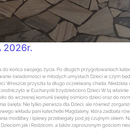
2026r.
ęta do końca swojego życia. Po długich przygotowaniach kat
dowanie świadomości w młodych umysłach Dzieci w czym będą
ci. Wreszcie przyszła ta długo oczekiwany chwila. Niedziela 
zestniczyło w Eucharystii trzydzieścioro Dzieci. W tą właśni
piło do wczesnej komunii świętej ośmioro dzieci oraz do nor
a święta. Nie tylko pierwsza dla Dzieci, ale również zorga
owego wkładu pani katechetki Magdaleny, która zadbała równ
 modlitwy i śpiewy przebiegały pod jej czujnym okiem. Na
 Dzieciom jak i Rodzicom, a także zaproszonym gościom ni