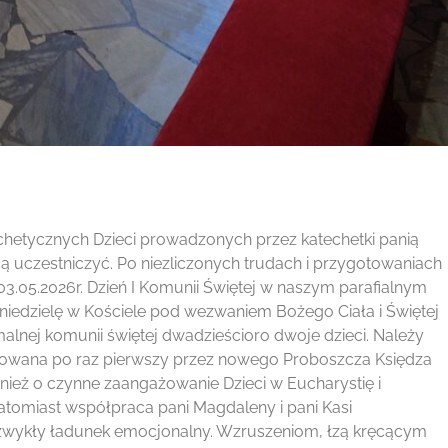
echetycznych Dzieci prowadzonych przez katechetki panią
 uczestniczyć. Po niezliczonych trudach i przygotowaniach
03.05.2026r. Dzień I Komunii Świętej w naszym parafialnym
e niedzielę w Kościele pod wezwaniem Bożego Ciała i Świętej
malnej komunii świętej dwadzieścioro dwoje dzieci. Należy
nizowana po raz pierwszy przez nowego Proboszcza Księdza
ież o czynne zaangażowanie Dzieci w Eucharystię i
tomiast współpraca pani Magdaleny i pani Kasi
ezwykły ładunek emocjonalny. Wzruszeniom, łzą kręcącym