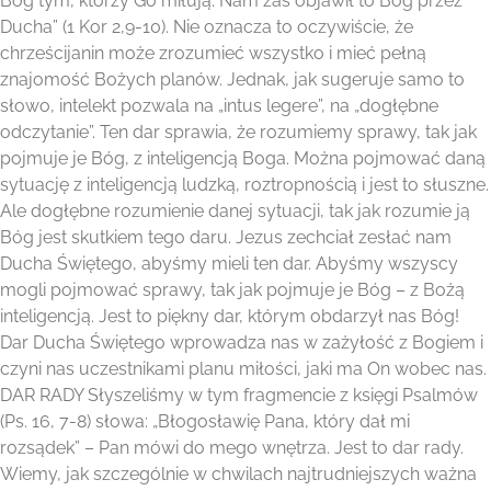
Bóg tym, którzy Go miłują. Nam zaś objawił to Bóg przez
Ducha” (1 Kor 2,9-10). Nie oznacza to oczywiście, że
chrześcijanin może zrozumieć wszystko i mieć pełną
znajomość Bożych planów. Jednak, jak sugeruje samo to
słowo, intelekt pozwala na „intus legere”, na „dogłębne
odczytanie”. Ten dar sprawia, że rozumiemy sprawy, tak jak
pojmuje je Bóg, z inteligencją Boga. Można pojmować daną
sytuację z inteligencją ludzką, roztropnością i jest to słuszne.
Ale dogłębne rozumienie danej sytuacji, tak jak rozumie ją
Bóg jest skutkiem tego daru. Jezus zechciał zesłać nam
Ducha Świętego, abyśmy mieli ten dar. Abyśmy wszyscy
mogli pojmować sprawy, tak jak pojmuje je Bóg – z Bożą
inteligencją. Jest to piękny dar, którym obdarzył nas Bóg!
Dar Ducha Świętego wprowadza nas w zażyłość z Bogiem i
czyni nas uczestnikami planu miłości, jaki ma On wobec nas.
DAR RADY Słyszeliśmy w tym fragmencie z księgi Psalmów
(Ps. 16, 7-8) słowa: „Błogosławię Pana, który dał mi
rozsądek” – Pan mówi do mego wnętrza. Jest to dar rady.
Wiemy, jak szczególnie w chwilach najtrudniejszych ważna