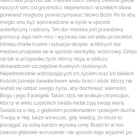
Natomiast poprzez dar męstwa Duch Święty uwalnia glebię
naszych serc od gnuśności, niepewności i wszelkich obaw.
ponieważ mogłyby powstrzymywać Słowo Boże. Po to aby
mogło ono być wprowadzane w życie w sposób
autentyczny i radosny. Ten dar męstwa jest prawdziwą
pomocą: daje nam moc i wyzwala nas od wielu przeszkód.
Istnieją chwile trudne i sytuacje skrajne, w których dar
męstwa przejawia się w sposób niezwykły, wzorcowy. Dzieje
się tak w przypadku tych, którzy stoją w obliczu
doświadczeń szczególnie trudnych i bolesnych.
Niejednokrotnie wstrząsających ich życiem oraz ich bliskich.
Kościół jaśnieje świadectwem wielu braci i sióstr, którzy nie
wahali się oddać swego życia, aby dochować wierności
Bogu i jego Ewangelii. Także i dziś nie brakuje chrześcijan,
którzy w wielu częściach świata nadal żyją swoją wiarą.
Świadczą o niej, z głębokim przekonaniem i pokojem ducha.
Trwają w niej, także wówczas, gdy wiedzą, że może to
pociągać za sobą bardzo wysoką cenę. Budzi to w nas
zawsze głębokie wzruszenie i nie sposób tego wyjaśnić po