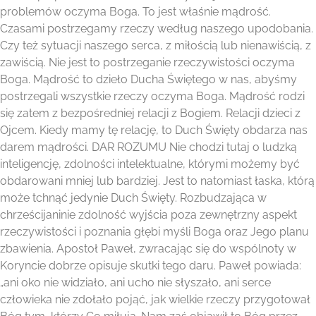
problemów oczyma Boga. To jest właśnie mądrość.
Czasami postrzegamy rzeczy według naszego upodobania.
Czy też sytuacji naszego serca, z miłością lub nienawiścią, z
zawiścią. Nie jest to postrzeganie rzeczywistości oczyma
Boga. Mądrość to dzieło Ducha Świętego w nas, abyśmy
postrzegali wszystkie rzeczy oczyma Boga. Mądrość rodzi
się zatem z bezpośredniej relacji z Bogiem. Relacji dzieci z
Ojcem. Kiedy mamy tę relację, to Duch Święty obdarza nas
darem mądrości. DAR ROZUMU Nie chodzi tutaj o ludzką
inteligencję, zdolności intelektualne, którymi możemy być
obdarowani mniej lub bardziej. Jest to natomiast łaska, którą
może tchnąć jedynie Duch Święty. Rozbudzająca w
chrześcijaninie zdolność wyjścia poza zewnętrzny aspekt
rzeczywistości i poznania głębi myśli Boga oraz Jego planu
zbawienia. Apostoł Paweł, zwracając się do wspólnoty w
Koryncie dobrze opisuje skutki tego daru. Paweł powiada:
„ani oko nie widziało, ani ucho nie słyszało, ani serce
człowieka nie zdołało pojąć, jak wielkie rzeczy przygotował