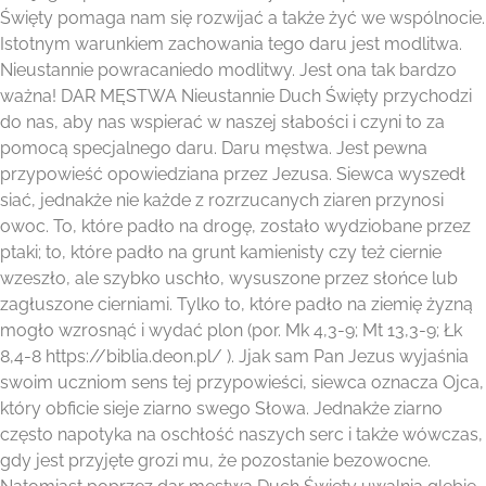
Święty pomaga nam się rozwijać a także żyć we wspólnocie.
Istotnym warunkiem zachowania tego daru jest modlitwa.
Nieustannie powracaniedo modlitwy. Jest ona tak bardzo
ważna! DAR MĘSTWA Nieustannie Duch Święty przychodzi
do nas, aby nas wspierać w naszej słabości i czyni to za
pomocą specjalnego daru. Daru męstwa. Jest pewna
przypowieść opowiedziana przez Jezusa. Siewca wyszedł
siać, jednakże nie każde z rozrzucanych ziaren przynosi
owoc. To, które padło na drogę, zostało wydziobane przez
ptaki; to, które padło na grunt kamienisty czy też ciernie
wzeszło, ale szybko uschło, wysuszone przez słońce lub
zagłuszone cierniami. Tylko to, które padło na ziemię żyzną
mogło wzrosnąć i wydać plon (por. Mk 4,3-9; Mt 13,3-9; Łk
8,4-8 https://biblia.deon.pl/ ). Jjak sam Pan Jezus wyjaśnia
swoim uczniom sens tej przypowieści, siewca oznacza Ojca,
który obficie sieje ziarno swego Słowa. Jednakże ziarno
często napotyka na oschłość naszych serc i także wówczas,
gdy jest przyjęte grozi mu, że pozostanie bezowocne.