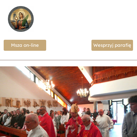
Msza on-line
Wesprzyj parafię