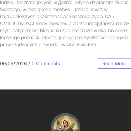
ludzku. Możnato jedynie wyjąsnić jedynie działaniem Ducha
Świętego, wlewającego męstwo i ufność nawet w
najtrudniejszych okolicznościach naszego życia. DAR
UMIEJĘTNOŚCI Kiedy mówimy o darze umiejętności, nasze
myśli natychmiast biegną ku zdolności człowieka. Do coraz
lepszego poznania otaczającej go rzeczywistości i odkrycia
praw rządzących przyrodą i wszechświatem.
09/05/2026
/
0 Comments
Read More