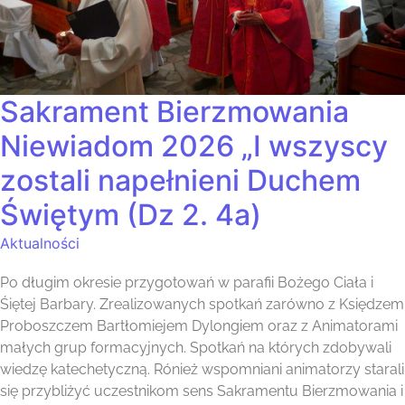
Sakrament Bierzmowania
Niewiadom 2026 „I wszyscy
zostali napełnieni Duchem
Świętym (Dz 2. 4a)
Aktualności
Po długim okresie przygotowań w parafii Bożego Ciała i
Śiętej Barbary. Zrealizowanych spotkań zarówno z Księdzem
Proboszczem Bartłomiejem Dylongiem oraz z Animatorami
małych grup formacyjnych. Spotkań na których zdobywali
wiedzę katechetyczną. Rónież wspomniani animatorzy starali
się przybliżyć uczestnikom sens Sakramentu Bierzmowania i