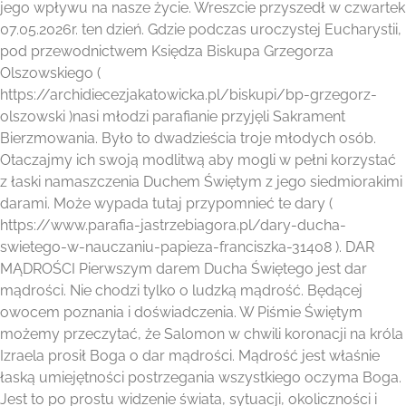
jego wpływu na nasze życie. Wreszcie przyszedł w czwartek
07.05.2026r. ten dzień. Gdzie podczas uroczystej Eucharystii,
pod przewodnictwem Księdza Biskupa Grzegorza
Olszowskiego (
https://archidiecezjakatowicka.pl/biskupi/bp-grzegorz-
olszowski )nasi młodzi parafianie przyjęli Sakrament
Bierzmowania. Było to dwadzieścia troje młodych osób.
Otaczajmy ich swoją modlitwą aby mogli w pełni korzystać
z łaski namaszczenia Duchem Świętym z jego siedmiorakimi
darami. Może wypada tutaj przypomnieć te dary (
https://www.parafia-jastrzebiagora.pl/dary-ducha-
swietego-w-nauczaniu-papieza-franciszka-31408 ). DAR
MĄDROŚCI Pierwszym darem Ducha Świętego jest dar
mądrości. Nie chodzi tylko o ludzką mądrość. Będącej
owocem poznania i doświadczenia. W Piśmie Świętym
możemy przeczytać, że Salomon w chwili koronacji na króla
Izraela prosił Boga o dar mądrości. Mądrość jest właśnie
łaską umiejętności postrzegania wszystkiego oczyma Boga.
Jest to po prostu widzenie świata, sytuacji, okoliczności i