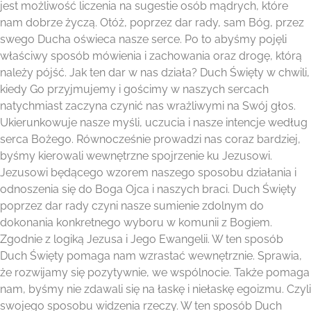
jest możliwość liczenia na sugestie osób mądrych, które
nam dobrze życzą. Otóż, poprzez dar rady, sam Bóg, przez
swego Ducha oświeca nasze serce. Po to abyśmy pojęli
właściwy sposób mówienia i zachowania oraz drogę, którą
należy pójść. Jak ten dar w nas działa? Duch Święty w chwili,
kiedy Go przyjmujemy i gościmy w naszych sercach
natychmiast zaczyna czynić nas wrażliwymi na Swój głos.
Ukierunkowuje nasze myśli, uczucia i nasze intencje według
serca Bożego. Równocześnie prowadzi nas coraz bardziej,
byśmy kierowali wewnętrzne spojrzenie ku Jezusowi.
Jezusowi będącego wzorem naszego sposobu działania i
odnoszenia się do Boga Ojca i naszych braci. Duch Święty
poprzez dar rady czyni nasze sumienie zdolnym do
dokonania konkretnego wyboru w komunii z Bogiem.
Zgodnie z logiką Jezusa i Jego Ewangelii. W ten sposób
Duch Święty pomaga nam wzrastać wewnętrznie. Sprawia,
że rozwijamy się pozytywnie, we wspólnocie. Także pomaga
nam, byśmy nie zdawali się na łaskę i niełaskę egoizmu. Czyli
swojego sposobu widzenia rzeczy. W ten sposób Duch