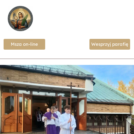
Msza on-line
Wesprzyj parafię