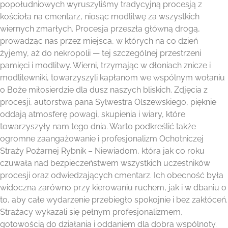
popołudniowych wyruszyliśmy tradycyjną procesją z
kościoła na cmentarz, niosąc modlitwę za wszystkich
wiernych zmarłych. Procesja przeszła główną drogą,
prowadząc nas przez miejsca, w których na co dzień
żyjemy, aż do nekropolii — tej szczególnej przestrzeni
pamięci i modlitwy. Wierni, trzymając w dłoniach znicze i
modlitewniki, towarzyszyli kapłanom we wspólnym wołaniu
o Boże miłosierdzie dla dusz naszych bliskich. Zdjęcia z
procesji, autorstwa pana Sylwestra Olszewskiego, pięknie
oddają atmosferę powagi, skupienia i wiary, które
towarzyszyły nam tego dnia. Warto podkreślić także
ogromne zaangażowanie i profesjonalizm Ochotniczej
Straży Pożarnej Rybnik – Niewiadom, która jak co roku
czuwała nad bezpieczeństwem wszystkich uczestników
procesji oraz odwiedzających cmentarz. Ich obecność była
widoczna zarówno przy kierowaniu ruchem, jak i w dbaniu o
to, aby całe wydarzenie przebiegło spokojnie i bez zakłóceń.
Strażacy wykazali się pełnym profesjonalizmem,
gotowością do działania i oddaniem dla dobra wspólnoty.