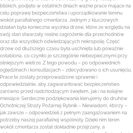
bliskich, podjęto w ostatnich dniach ważne prace mające na
celu poprawę bezpieczeństwa i uporządkowanie terenu
wokół parafialnego cmentarza. Jednym z kluczowych
działań była konieczna wycinka drzew, które ze względu na
swój stan stwarzały realne zagrożenie dla przechodniów
oraz dla wszystkich odwiedzających nekropolię. Część
drzew od dłuższego czasu była uschnięta lub poważnie
osłabiona, co czyniło je szczególnie niebezpiecznymi przy
silniejszym wietrze. Z tego powodu – po odpowiednich
oględzinach i konsultacjach – zdecydowano o ich usunięciu.
Prace te zostały przeprowadzone sprawnie i
odpowiedzialnie, aby zagwarantować bezpieczeństwo
zarówno przed nadchodzącym świętem, jak i na kolejne
miesiące. Serdeczne podziękowania kierujemy do druhów
Ochotniczej Straży Pożarnej Rybnik – Niewiadom, którzy –
jak zawsze – odpowiedzieli z pełnym zaangażowaniem na
potrzeby naszej parafialnej wspólnoty. Dzięki nim teren
wokół cmentarza został dokładnie przejrzany, a