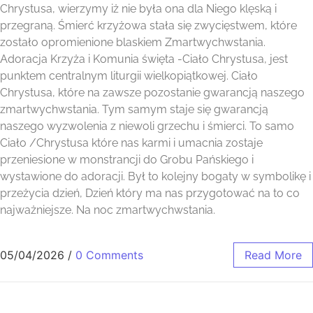
Chrystusa, wierzymy iż nie była ona dla Niego klęską i
przegraną. Śmierć krzyżowa stała się zwycięstwem, które
zostało opromienione blaskiem Zmartwychwstania.
Adoracja Krzyża i Komunia święta -Ciało Chrystusa, jest
punktem centralnym liturgii wielkopiątkowej. Ciało
Chrystusa, które na zawsze pozostanie gwarancją naszego
zmartwychwstania. Tym samym staje się gwarancją
naszego wyzwolenia z niewoli grzechu i śmierci. To samo
Ciało /Chrystusa które nas karmi i umacnia zostaje
przeniesione w monstrancji do Grobu Pańskiego i
wystawione do adoracji. Był to kolejny bogaty w symbolikę i
przeżycia dzień, Dzień który ma nas przygotować na to co
najważniejsze. Na noc zmartwychwstania.
05/04/2026
/
0 Comments
Read More