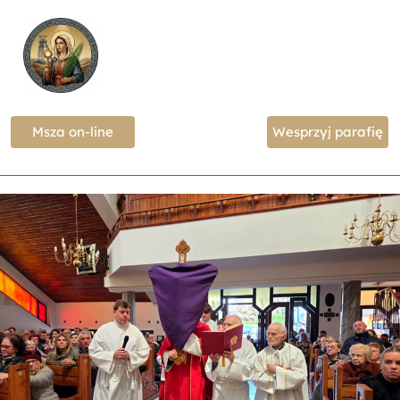
Msza on-line
Wesprzyj parafię