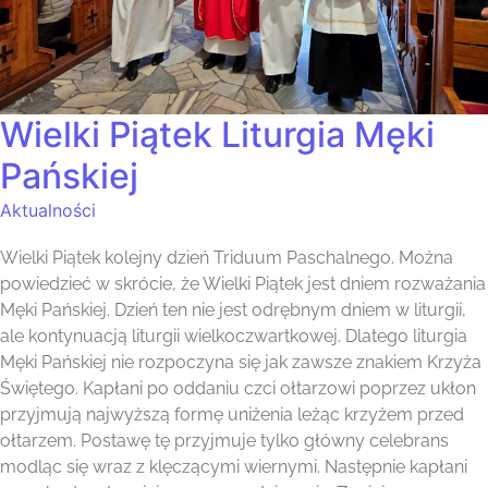
Wielki Piątek Liturgia Męki
Pańskiej
Aktualności
Wielki Piątek kolejny dzień Triduum Paschalnego. Można
powiedzieć w skrócie, że Wielki Piątek jest dniem rozważania
Męki Pańskiej. Dzień ten nie jest odrębnym dniem w liturgii,
ale kontynuacją liturgii wielkoczwartkowej. Dlatego liturgia
Męki Pańskiej nie rozpoczyna się jak zawsze znakiem Krzyża
Świętego. Kapłani po oddaniu czci ołtarzowi poprzez ukłon
przyjmują najwyższą formę uniżenia leżąc krzyżem przed
ołtarzem. Postawę tę przyjmuje tylko główny celebrans
modląc się wraz z klęczącymi wiernymi. Następnie kapłani