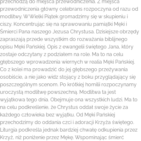
przechodzą do miejsca przewodniczenia. Z miejsca
przewodniczenia główny celebrans rozpoczyna od razu od
modlitwy. W Wielki Piątek gromadzimy się w skupieniu i
ciszy. Koncentrując się na sprawowaniu pamiątki Męki i
Śmierci Pana naszego Jezusa Chrystusa. Dzisiejsze obrzędy
zapraszają przede wszystkim do rozważania biblijnego
opisu Męki Pańskiej. Opis z ewangelii świętego Jana, który
zostaje odczytany z podziałem na role. Ma to na celu
głębszego wprowadzenia wiernych w realia Męki Pańskiej.
Co z kolei ma prowadzić do jej głębszego przeżywania
osobiście, a nie jako widz stojący z boku przyglądający się
poszczególnym scenom. Po krótkiej homilii rozpoczynamy
uroczystą modlitwę powszechną. Modlitwa ta jest
wyjątkowa tego dnia. Obejmuje ona wszystkich ludzi. Ma to
na celu podkreślenie, że Chrystus oddał swoje życie za
każdego człowieka bez wyjątku. Od Męki Pańskiej
przechodzimy do oddania czci i adoracji Krzyża świętego.
Liturgia podkreśla jednak bardziej chwałę odkupienia przez
Krzyż, niż poniżenie przez Mękę. Wspominając śmierć