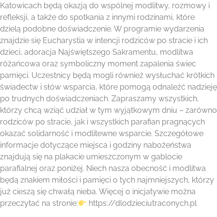
Katowicach będą okazją do wspólnej modlitwy, rozmowy i
refleksji, a także do spotkania z innymi rodzinami, które
dzielą podobne doświadczenie. W programie wydarzenia
znajdzie się Eucharystia w intencji rodziców po stracie i ich
dzieci, adoracja Najświętszego Sakramentu, modlitwa
różańcowa oraz symboliczny moment zapalenia świec
pamięci. Uczestnicy będą mogli również wysłuchać krótkich
świadectw i słów wsparcia, które pomogą odnaleźć nadzieję
po trudnych doświadczeniach. Zapraszamy wszystkich,
którzy chcą wziąć udział w tym wyjątkowym dniu – zarówno
rodziców po stracie, jak i wszystkich parafian pragnących
okazać solidarność i modlitewne wsparcie. Szczegółowe
informacje dotyczące miejsca i godziny nabożeństwa
znajdują się na plakacie umieszczonym w gablocie
parafialnej oraz poniżej. Niech nasza obecność i modlitwa
będą znakiem miłości i pamięci o tych najmniejszych, którzy
już cieszą się chwałą nieba. Więcej o inicjatywie można
przeczytać na stronie:
https://dlodzieciutraconych.pl