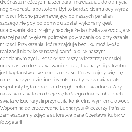
dwónastu mężczyzn naszej parafii nawiązując do obmycia
nóg dwónastu apostołom. Był to bardzo dojmujący wyraz
miłości. Mocno przemawiający do naszych parafian
szczególnie gdy po obmyciu został wykonany gest
ucałowania stóp. Miejmy nadzieję że ta chwila zaowocuje w
naszej parafii większą potrzebą powracania do przykazania
miłości. Przykazania, które znajduje bez liku możliwości
realizacji nie tylko w naszej parafii ale i w naszym
codziennym życiu. Kościół we Mszy Wieczerzy Pańskiej
uczy nas, że do sprawowania każdej Eucharystii potrzebne
jest kapłaństwo i wzajemna miłość. Przekazujmy więc tę
naukę naszym dzieciom i wnukom aby nasza wiara jako
wspólnoty była coraz bardziej głęboka i świadoma. Aby
nasza wiara w to co dzieje się każdego dnia na ołtarzach
świata w Eucharystii przynosiła konkretne wymierne owoce.
Wspominając przeżywanie Eucharystii Wieczerzy Pańskiej
zamieszczamy zdjęcia autorstwa pana Czesława Kubik w
fotogalerii.