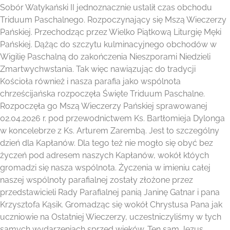
Sobór Watykański II jednoznacznie ustalił czas obchodu
Triduum Paschalnego. Rozpoczynający się Mszą Wieczerzy
Pańskiej. Przechodząc przez Wielko Piątkową Liturgię Męki
Pańskiej. Dążąc do szczytu kulminacyjnego obchodów w
Wigilię Paschalną do zakończenia Nieszporami Niedzieli
Zmartwychwstania. Tak więc nawiązując do tradycji
Kościoła również i nasza parafia jako wspólnota
chrześcijańska rozpoczęła Święte Triduum Paschalne.
Rozpoczęła go Mszą Wieczerzy Pańskiej sprawowanej
02.04.2026 r. pod przewodnictwem Ks. Bartłomieja Dylonga
w koncelebrze z Ks. Arturem Zarembą. Jest to szczególny
dzień dla Kapłanów. Dla tego też nie mogło się obyć bez
życzeń pod adresem naszych Kapłanów, wokół któych
gromadzi się nasza wspólnota. Życzenia w imieniu całej
naszej wspólnoty parafialnej zostały złożone przez
przedstawicieli Rady Parafialnej panią Janinę Gatnar i pana
Krzysztofa Kąsik. Gromadząc się wokół Chrystusa Pana jak
uczniowie na Ostatniej Wieczerzy, uczestniczyliśmy w tych
samych wydarzeniach sprzed wieków. Ten sam Jezus