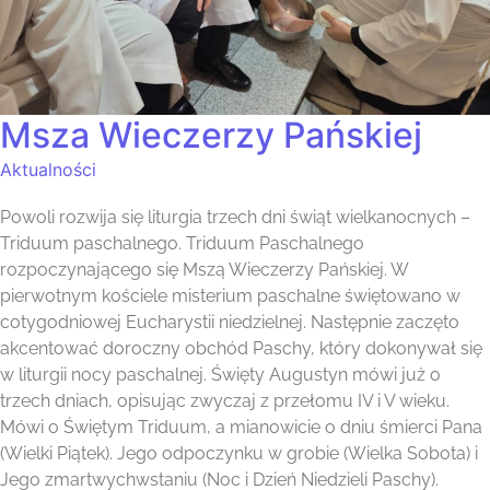
Msza Wieczerzy Pańskiej
Aktualności
Powoli rozwija się liturgia trzech dni świąt wielkanocnych –
Triduum paschalnego. Triduum Paschalnego
rozpoczynającego się Mszą Wieczerzy Pańskiej. W
pierwotnym kościele misterium paschalne świętowano w
cotygodniowej Eucharystii niedzielnej. Następnie zaczęto
akcentować doroczny obchód Paschy, który dokonywał się
w liturgii nocy paschalnej. Święty Augustyn mówi już o
trzech dniach, opisując zwyczaj z przełomu IV i V wieku.
Mówi o Świętym Triduum, a mianowicie o dniu śmierci Pana
(Wielki Piątek). Jego odpoczynku w grobie (Wielka Sobota) i
Jego zmartwychwstaniu (Noc i Dzień Niedzieli Paschy).