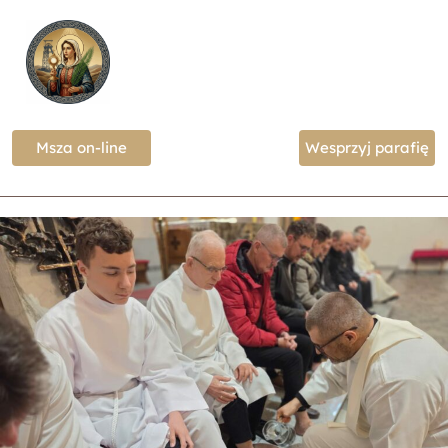
Msza on-line
Wesprzyj parafię