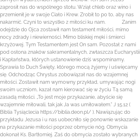
zaprosił nas do wspólnego stołu. Wziął chleb oraz wino i
przemienił je w swoje Ciało i Krew. Zrobił to po to, aby nas
nakarmić. Czyni to wszystko z miłości ku nam. Zanim
odejdzie do Ojca zostawił nam testament miłości, mimo
nocy zdrady i niewierności. Mimo bliskiej męki i śmierci
krzyżowej. Tym Testamentem jest On sam. Pozostał z nami
pod osłona znaków sakramentalnych, zwłaszcza Eucharystii
i Kapłaństwa, których ustanowienie dziś wspominamy.
Sprawia to Duch Święty, którego mocą żyjemy i uświęcamy
się. Odchodząc Chrystus zobowiązał nas do wzajemnej
miłości. Zostawił nam wymowny przykład, umywając nogi
swoim uczniom, kazał nam kierować się w życiu Tą samą
zasadą miłości. „To jest moje przykazanie, abyście się
wzajemnie miłowali, tak jak Ja was umiłowałem.” J 15.12 (
Biblia Tysiąclecia https://biblia.deon.pl/ ). Nawiązując do
przykładu Jezusa i u nas uobecniło się ponownie wskazanie
na przykazanie miłości poprzez obmycie nóg. Obmycia
dokonał Ks. Bartłomiej. Zaś do obmycia zostało wybranych