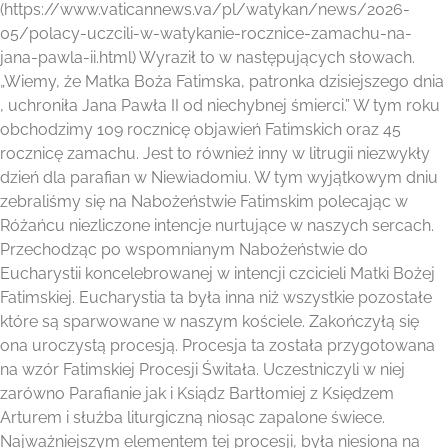
(https://www.vaticannews.va/pl/watykan/news/2026-
05/polacy-uczcili-w-watykanie-rocznice-zamachu-na-
jana-pawla-ii.html) Wyraził to w następujących słowach.
„Wiemy, że Matka Boża Fatimska, patronka dzisiejszego dnia
, uchroniła Jana Pawła II od niechybnej śmierci.” W tym roku
obchodzimy 109 rocznicę objawień Fatimskich oraz 45
rocznicę zamachu. Jest to również inny w litrugii niezwykły
dzień dla parafian w Niewiadomiu. W tym wyjątkowym dniu
zebraliśmy się na Nabożeństwie Fatimskim polecając w
Różańcu niezliczone intencje nurtujące w naszych sercach.
Przechodząc po wspomnianym Nabożeństwie do
Eucharystii koncelebrowanej w intencji czcicieli Matki Bożej
Fatimskiej. Eucharystia ta była inna niż wszystkie pozostałe
które są sparwowane w naszym kościele. Zakończyłą się
ona uroczystą procesją. Procesja ta została przygotowana
na wzór Fatimskiej Procesji Świtała. Uczestniczyli w niej
zarówno Parafianie jak i Ksiądz Bartłomiej z Księdzem
Arturem i służba liturgiczną niosąc zapalone świece.
Najważniejszym elementem tej procesji, była niesiona na