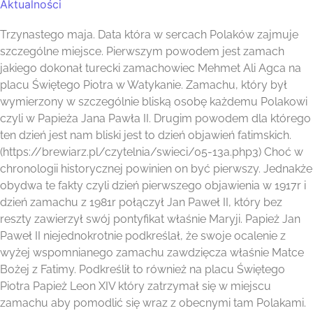
Aktualności
Trzynastego maja. Data która w sercach Polaków zajmuje
szczególne miejsce. Pierwszym powodem jest zamach
jakiego dokonał turecki zamachowiec Mehmet Ali Agca na
placu Świętego Piotra w Watykanie. Zamachu, który był
wymierzony w szczególnie bliską osobę każdemu Polakowi
czyli w Papieża Jana Pawła II. Drugim powodem dla którego
ten dzień jest nam bliski jest to dzień objawień fatimskich.
(https://brewiarz.pl/czytelnia/swieci/05-13a.php3) Choć w
chronologii historycznej powinien on być pierwszy. Jednakże
obydwa te fakty czyli dzień pierwszego objawienia w 1917r i
dzień zamachu z 1981r połączył Jan Paweł II, który bez
reszty zawierzył swój pontyfikat właśnie Maryji. Papież Jan
Paweł II niejednokrotnie podkreślał, że swoje ocalenie z
wyżej wspomnianego zamachu zawdzięcza właśnie Matce
Bożej z Fatimy. Podkreślił to również na placu Świętego
Piotra Papież Leon XIV który zatrzymał się w miejscu
zamachu aby pomodlić się wraz z obecnymi tam Polakami.