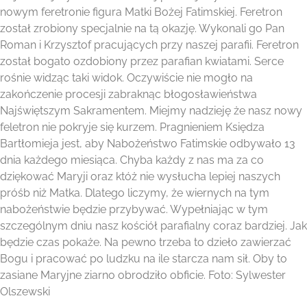
nowym feretronie figura Matki Bożej Fatimskiej. Feretron
został zrobiony specjalnie na tą okazję. Wykonali go Pan
Roman i Krzysztof pracujących przy naszej parafii. Feretron
został bogato ozdobiony przez parafian kwiatami. Serce
rośnie widząc taki widok. Oczywiście nie mogło na
zakończenie procesji zabraknąc błogosławieństwa
Najświętszym Sakramentem. Miejmy nadzieję że nasz nowy
feletron nie pokryje się kurzem. Pragnieniem Księdza
Bartłomieja jest, aby Nabożeństwo Fatimskie odbywało 13
dnia każdego miesiąca. Chyba każdy z nas ma za co
dziękować Maryji oraz któż nie wysłucha lepiej naszych
próśb niż Matka. Dlatego liczymy, że wiernych na tym
nabożeństwie będzie przybywać. Wypełniając w tym
szczególnym dniu nasz kościół parafialny coraz bardziej. Jak
będzie czas pokaże. Na pewno trzeba to dzieło zawierzać
Bogu i pracować po ludzku na ile starcza nam sił. Oby to
zasiane Maryjne ziarno obrodziło obficie. Foto: Sylwester
Olszewski