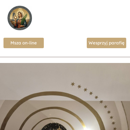
Msza on-line
Wesprzyj parafię