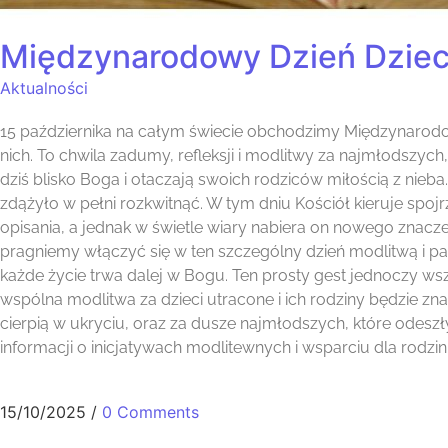
Międzynarodowy Dzień Dzieck
Aktualności
15 października na całym świecie obchodzimy Międzynarodow
nich. To chwila zadumy, refleksji i modlitwy za najmłodszych,
dziś blisko Boga i otaczają swoich rodziców miłością z nieb
zdążyło w pełni rozkwitnąć. W tym dniu Kościół kieruje spojr
opisania, a jednak w świetle wiary nabiera on nowego znacze
pragniemy włączyć się w ten szczególny dzień modlitwą i pam
każde życie trwa dalej w Bogu. Ten prosty gest jednoczy wszy
wspólna modlitwa za dzieci utracone i ich rodziny będzie zna
cierpią w ukryciu, oraz za dusze najmłodszych, które odeszły
informacji o inicjatywach modlitewnych i wsparciu dla rodz
15/10/2025
/
0 Comments