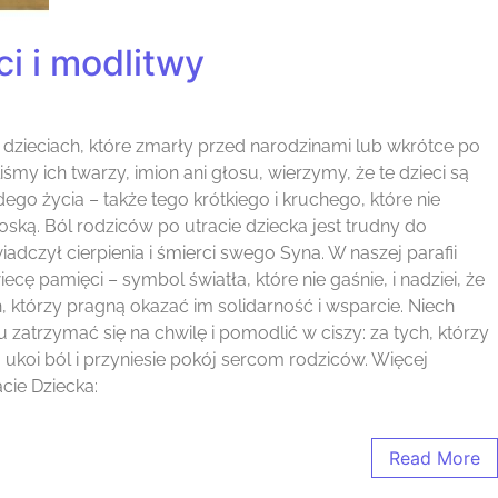
i i modlitwy
dzieciach, które zmarły przed narodzinami lub wkrótce po
śmy ich twarzy, imion ani głosu, wierzymy, że te dzieci są
go życia – także tego krótkiego i kruchego, które nie
oską. Ból rodziców po utracie dziecka jest trudny do
adczył cierpienia i śmierci swego Syna. W naszej parafii
 pamięci – symbol światła, które nie gaśnie, i nadziei, że
h, którzy pragną okazać im solidarność i wsparcie. Niech
 zatrzymać się na chwilę i pomodlić w ciszy: za tych, którzy
 ukoi ból i przyniesie pokój sercom rodziców. Więcej
cie Dziecka:
Read More