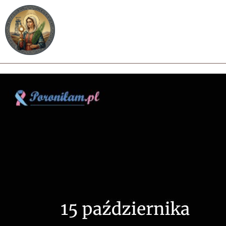
Strona główna
O parafii
Nab