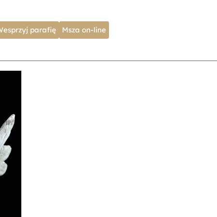
Wesprzyj parafię
Msza on-line