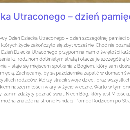
a Utraconego – dzień pamięc
y Dzień Dziecka Utraconego – dzień szczególnej pamięci o 
 których życie zakończyło się zbyt wcześnie. Choć nie poznali
a. Dzień Dziecka Utraconego przypomina nam o świętości każde
zenie ku rodzinom dotkniętym stratą i otacza je szczególną tr
nia – staje się miejscem spotkania z Bogiem, który sam doświ
ięcią. Zachęcamy, by 15 października zapalić w domach świecę
stkich rodziców, którzy stracili swoje dzieci, oraz wszystkic
kiem naszej miłości i wiary w życie wieczne. Warto w tym dniu
, zanim zdążyły poznać świat. Niech Bóg, który jest Miłością,
in można znaleźć na stronie Fundacji Pomoc Rodzicom po Stra