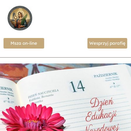
Msza on-line
Wesprzyj parafię