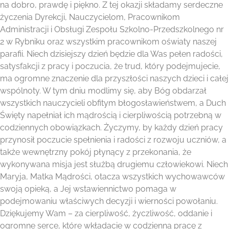
na dobro, prawdę i piękno. Z tej okazji składamy serdeczne
życzenia Dyrekcji, Nauczycielom, Pracownikom
Administracji i Obsługi Zespołu Szkolno-Przedszkolnego nr
2 w Rybniku oraz wszystkim pracownikom oświaty naszej
parafii. Niech dzisiejszy dzień będzie dla Was pełen radości,
satysfakcji z pracy i poczucia, że trud, który podejmujecie,
ma ogromne znaczenie dla przyszłości naszych dzieci i całej
wspólnoty. W tym dniu modlimy się, aby Bóg obdarzał
wszystkich nauczycieli obfitym błogosławieństwem, a Duch
Święty napełniał ich mądrością i cierpliwością potrzebną w
codziennych obowiązkach. Życzymy, by każdy dzień pracy
przynosił poczucie spełnienia i radości z rozwoju uczniów, a
także wewnętrzny pokój płynący z przekonania, że
wykonywana misja jest służbą drugiemu człowiekowi. Niech
Maryja, Matka Mądrości, otacza wszystkich wychowawców
swoją opieką, a Jej wstawiennictwo pomaga w
podejmowaniu właściwych decyzji i wierności powołaniu.
Dziękujemy Wam – za cierpliwość, życzliwość, oddanie i
ogromne serce, które wkładacie w codzienną pracę z