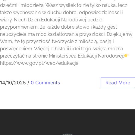
dziećmi i młodzieżą. Wasz wysiłek to nie tylko nauka, lecz
także wychowanie w duchu dobra, odpowiedzialności i
wiary. Niech Dzień Edukacji Narodowej będzie
przypomnieniem, że każde dobre słowo i każdy gest
nauczyciela ma moc kształtowania przyszłości. Dziękujemy
Wam, że tę przyszłość tworzycie z miłością, pasją i
poświęceniem. Więcej o historii i idei tego święta można
przeczytać na stronie Ministerstwa Edukacji Narodowej:
https://www.gov.pl/web/edukacja
14/10/2025
/
0 Comments
Read More