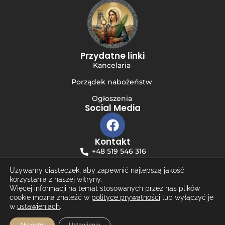
Przydatne linki
Kancelaria
Porządek nabożeństw
Ogłoszenia
Social Media
Kontakt
+48 519 546 316
niewiadom.bc@katowicka.pl
Używamy ciasteczek, aby zapewnić najlepszą jakość
korzystania z naszej witryny.
Więcej informacji na temat stosowanych przez nas plików
© 2025 Wszystkie prawa zastrzeżone |
Polityka
cookie można znaleźć w
polityce prywatności
lub wyłączyć je
prywatności
| Wdrożenie strony
KAAK STUDIO
|
w
ustawieniach
.
adminhost.pl
Akceptuj
Ustawienia